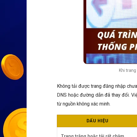
Khi trang
Không tải được trang đăng nhập chưa ch
DNS hoặc đường dẫn đã thay đổi. Việc 
từ nguồn không xác minh.
DẤU HIỆU
Trang trắng hoặc tải rất chậm