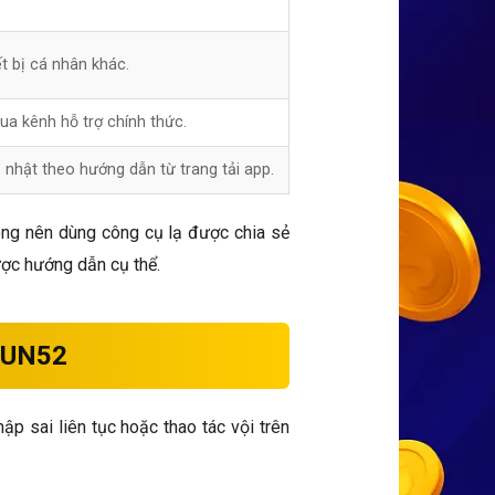
ết bị cá nhân khác.
ua kênh hỗ trợ chính thức.
 nhật theo hướng dẫn từ trang tải app.
hông nên dùng công cụ lạ được chia sẻ
ợc hướng dẫn cụ thể.
SUN52
ập sai liên tục hoặc thao tác vội trên