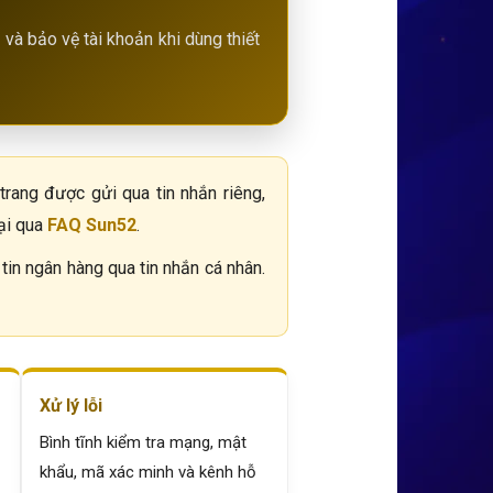
và bảo vệ tài khoản khi dùng thiết
ang được gửi qua tin nhắn riêng,
lại qua
FAQ Sun52
.
in ngân hàng qua tin nhắn cá nhân.
Xử lý lỗi
Bình tĩnh kiểm tra mạng, mật
khẩu, mã xác minh và kênh hỗ