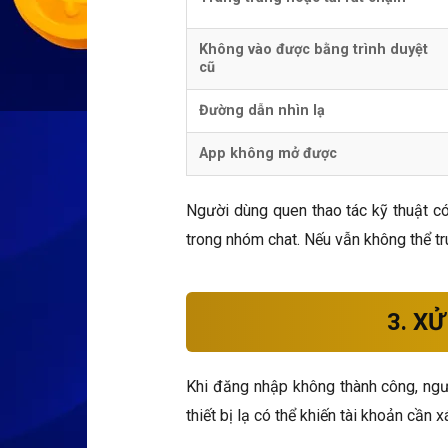
Không vào được bằng trình duyệt
cũ
Đường dẫn nhìn lạ
App không mở được
Người dùng quen thao tác kỹ thuật có
trong nhóm chat. Nếu vẫn không thể tr
3. X
Khi đăng nhập không thành công, người
thiết bị lạ có thể khiến tài khoản cần 