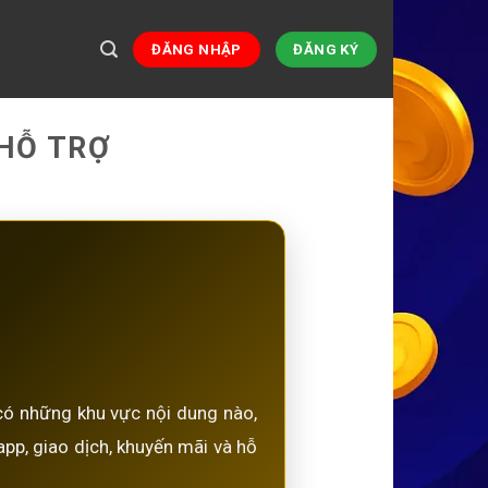
ĐĂNG NHẬP
ĐĂNG KÝ
 HỖ TRỢ
có những khu vực nội dung nào,
app, giao dịch, khuyến mãi và hỗ