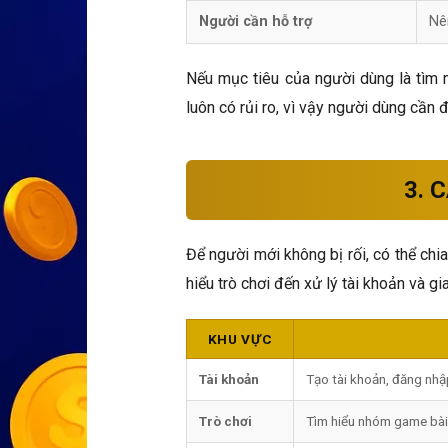
Người cần hỗ trợ
Nê
Nếu mục tiêu của người dùng là tìm 
luôn có rủi ro, vì vậy người dùng cần 
3. 
Để người mới không bị rối, có thể ch
hiểu trò chơi đến xử lý tài khoản và gi
KHU VỰC
Tài khoản
Tạo tài khoản, đăng nhậ
Trò chơi
Tìm hiểu nhóm game bài, 