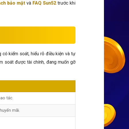
ách bảo mật
và
FAQ Sun52
trước khi
có kiểm soát, hiểu rõ điều kiện và tự
ểm soát được tài chính, đang muốn gỡ
ao tác.
khuyến mãi.