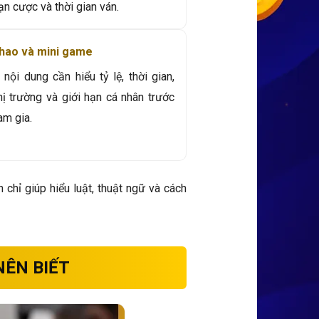
ạn cược và thời gian ván.
hao và mini game
nội dung cần hiểu tỷ lệ, thời gian,
thị trường và giới hạn cá nhân trước
am gia.
chỉ giúp hiểu luật, thuật ngữ và cách
NÊN BIẾT