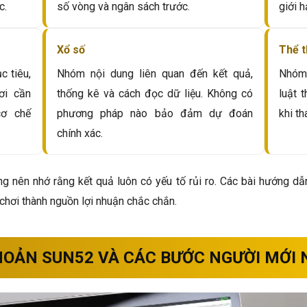
c.
số vòng và ngân sách trước.
giới h
Xổ số
Thể t
 tiêu,
Nhóm nội dung liên quan đến kết quả,
Nhóm 
ơi cần
thống kê và cách đọc dữ liệu. Không có
luật 
cơ chế
phương pháp nào bảo đảm dự đoán
khi th
chính xác.
g nên nhớ rằng kết quả luôn có yếu tố rủi ro. Các bài hướng dẫn 
 chơi thành nguồn lợi nhuận chắc chắn.
KHOẢN SUN52 VÀ CÁC BƯỚC NGƯỜI MỚI 