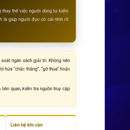
 thay thế việc người dùng tự kiểm
h là giúp người đọc có cái nhìn rõ
soát ngân sách giải trí. Không nên
ời hứa “chắc thắng”, “gỡ thua” hoặc
 liên quan, kiểm tra nguồn truy cập
Liên hệ khi cần