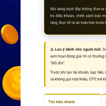
Nội dung dưới đây không đưa ra c
tra điều khoản, chính sách bảo mậ
ràng, thực tế và an toàn hơn trước 
⚠️ Lưu ý dành cho người mới:
Su
xem hoạt động giải trí có thưởng 
“đổi đời”.
Trước khi tạo tài khoản, nạp tiền
và không gửi mật khẩu, OTP, mã kh
Tìm hiểu nhanh