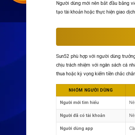
Người dùng mới nên bắt đầu bằng vi
tạo tài khoản hoặc thực hiện giao dịch
Sun52 phù hợp với người dùng trưởng 
chịu trách nhiệm với ngân sách cá n
thua hoặc kỳ vọng kiếm tiền chắc chắn 
NHÓM NGƯỜI DÙNG
Người mới tìm hiểu
Nê
Người đã có tài khoản
Nê
Người dùng app
Cần