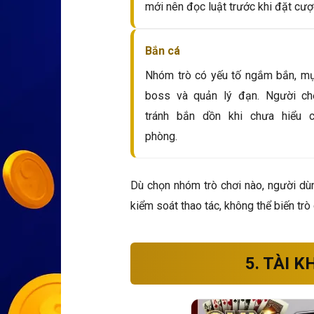
mới nên đọc luật trước khi đặt cượ
Bắn cá
Nhóm trò có yếu tố ngắm bắn, mục
boss và quản lý đạn. Người ch
tránh bắn dồn khi chưa hiểu 
phòng.
Dù chọn nhóm trò chơi nào, người dùn
kiểm soát thao tác, không thể biến trò
5. TÀI 