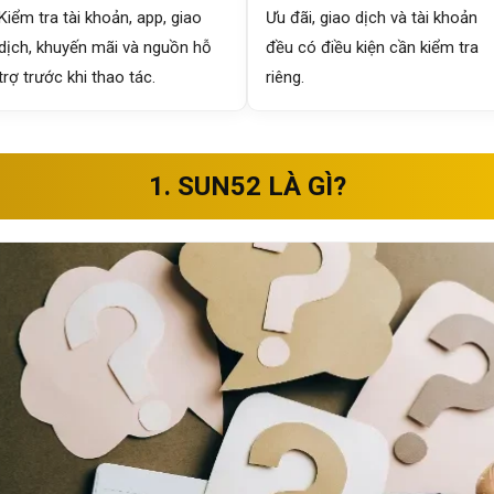
Kiểm tra tài khoản, app, giao
Ưu đãi, giao dịch và tài khoản
dịch, khuyến mãi và nguồn hỗ
đều có điều kiện cần kiểm tra
trợ trước khi thao tác.
riêng.
1. SUN52 LÀ GÌ?