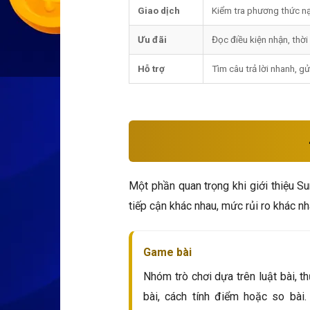
Giao dịch
Kiểm tra phương thức nạp
Ưu đãi
Đọc điều kiện nhận, thời
Hỗ trợ
Tìm câu trả lời nhanh, g
Một phần quan trọng khi giới thiệu Su
tiếp cận khác nhau, mức rủi ro khác n
Game bài
Nhóm trò chơi dựa trên luật bài, th
bài, cách tính điểm hoặc so bài.