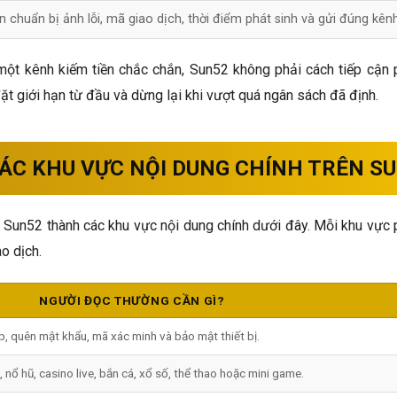
n chuẩn bị ảnh lỗi, mã giao dịch, thời điểm phát sinh và gửi đúng kênh
một kênh kiếm tiền chắc chắn, Sun52 không phải cách tiếp cận p
đặt giới hạn từ đầu và dừng lại khi vượt quá ngân sách đã định.
CÁC KHU VỰC NỘI DUNG CHÍNH TRÊN S
ia Sun52 thành các khu vực nội dung chính dưới đây. Mỗi khu vực 
ao dịch.
NGƯỜI ĐỌC THƯỜNG CẦN GÌ?
p, quên mật khẩu, mã xác minh và bảo mật thiết bị.
nổ hũ, casino live, bắn cá, xổ số, thể thao hoặc mini game.