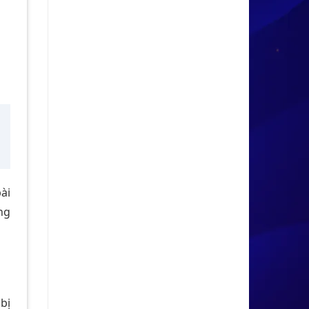
ài
ng
bị