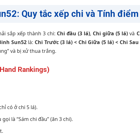
n52: Quy tắc xếp chi và Tính điểm
hải sắp xếp thành 3 chi:
Chi đầu (3 lá)
,
Chi giữa (5 lá)
và
C
inh Sun52
là:
Chi Trước (3 lá) < Chi Giữa (5 lá) < Chi Sau 
Lủng” và bị xử thua trắng.
(Hand Rankings)
hỉ có ở chi 5 lá).
 gọi là “Sám chi đầu” (ăn 3 chi).
t.