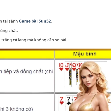
ậm tại sảnh
Game bài Sun52
.
cùng chất.
g trắng cả làng mà không cần so bài.