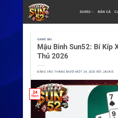
Bỏ
qua
SUN52
BẮN CÁ
C
nội
dung
GAME BÀI
Mậu Binh Sun52: Bí Kíp 
Thủ 2026
ĐĂNG VÀO
THÁNG MƯỜI MỘT 24, 2025
BỞI
JACKIE
24
Th11