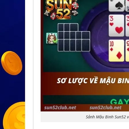
Sảnh Mậu Binh Sun52 vớ