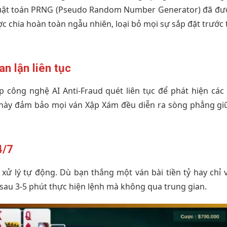
thuật toán PRNG (Pseudo Random Number Generator) đã đư
ợc chia hoàn toàn ngẫu nhiên, loại bỏ mọi sự sắp đặt trước 
an lận liên tục
ợp công nghệ AI Anti-Fraud quét liên tục để phát hiện các 
ều này đảm bảo mọi ván Xập Xám đều diễn ra sòng phẳng gi
4/7
ử lý tự động. Dù bạn thắng một ván bài tiền tỷ hay chỉ v
ỉ sau 3-5 phút thực hiện lệnh mà không qua trung gian.