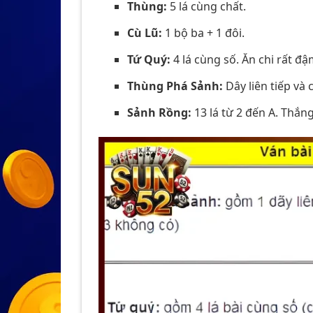
Thùng:
5 lá cùng chất.
Cù Lũ:
1 bộ ba + 1 đôi.
Tứ Quý:
4 lá cùng số. Ăn chi rất đ
Thùng Phá Sảnh:
Dây liên tiếp và 
Sảnh Rồng:
13 lá từ 2 đến A. Thắn