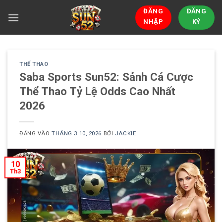
Bỏ
ĐĂNG
ĐĂNG
qua
NHẬP
KÝ
nội
dung
THỂ THAO
Saba Sports Sun52: Sảnh Cá Cược
Thể Thao Tỷ Lệ Odds Cao Nhất
2026
ĐĂNG VÀO
THÁNG 3 10, 2026
BỞI
JACKIE
10
Th3