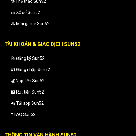
⚽ Thể thao Sun52
🎫 Xổ số Sun52
🕹️ Mini game Sun52
TÀI KHOẢN & GIAO DỊCH SUN52
📝 Đăng ký Sun52
🔐 Đăng nhập Sun52
💰 Nạp tiền Sun52
🏦 Rút tiền Sun52
📲 Tải app Sun52
❓ FAQ Sun52
THÔNG TIN VẬN HÀNH SUN52