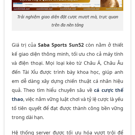
Trải nghiệm giao diện đặt cược mượt mà, trực quan
trên đa nền tảng
Giá trị của
Saba Sports Sun52
còn nằm ở thiết
kế giao diện thông minh, tối ưu cho cả máy tính
và điện thoại. Mọi loại kèo từ Châu Á, Châu Âu
đến Tài Xỉu được trình bày khoa học, giúp anh
em dễ dàng xây dựng chiến thuật cá nhân hiệu
quả. Theo tìm hiểu chuyên sâu về
cá cược thể
thao
, việc nắm vững luật chơi và tỷ lệ cược là yếu
tố tiên quyết để đạt được thành công bền vững
trong dài hạn.
Hệ thống server được tối ưu hóa vượt trội để