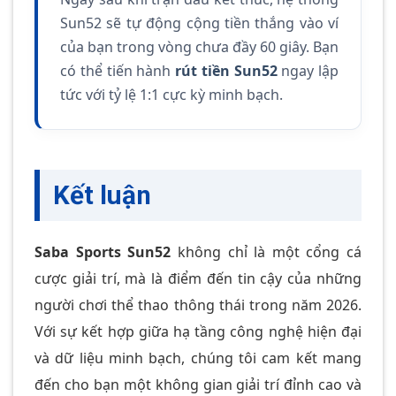
Sun52 sẽ tự động cộng tiền thắng vào ví
của bạn trong vòng chưa đầy 60 giây. Bạn
có thể tiến hành
rút tiền Sun52
ngay lập
tức với tỷ lệ 1:1 cực kỳ minh bạch.
Kết luận
Saba Sports Sun52
không chỉ là một cổng cá
cược giải trí, mà là điểm đến tin cậy của những
người chơi thể thao thông thái trong năm 2026.
Với sự kết hợp giữa hạ tầng công nghệ hiện đại
và dữ liệu minh bạch, chúng tôi cam kết mang
đến cho bạn một không gian giải trí đỉnh cao và