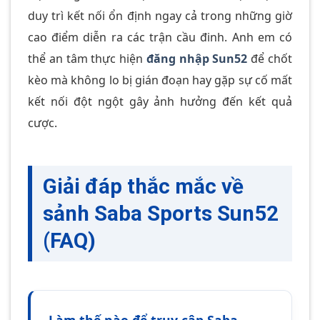
duy trì kết nối ổn định ngay cả trong những giờ
cao điểm diễn ra các trận cầu đinh. Anh em có
thể an tâm thực hiện
đăng nhập Sun52
để chốt
kèo mà không lo bị gián đoạn hay gặp sự cố mất
kết nối đột ngột gây ảnh hưởng đến kết quả
cược.
Giải đáp thắc mắc về
sảnh Saba Sports Sun52
(FAQ)
Làm thế nào để truy cập Saba