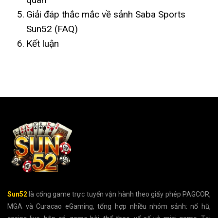
Giải đáp thắc mắc về sảnh Saba Sports
Sun52 (FAQ)
Kết luận
Sun52
là cổng game trực tuyến vận hành theo giấy phép PAGCOR,
MGA và Curacao eGaming, tổng hợp nhiều nhóm sảnh: nổ hũ,