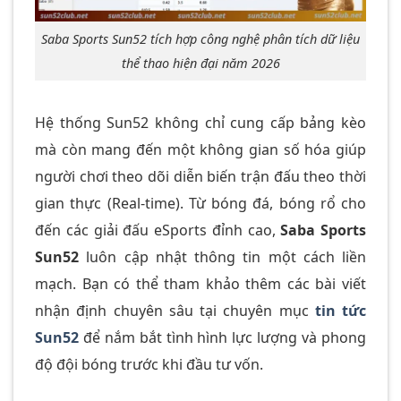
Saba Sports Sun52 tích hợp công nghệ phân tích dữ liệu
thể thao hiện đại năm 2026
Hệ thống Sun52 không chỉ cung cấp bảng kèo
mà còn mang đến một không gian số hóa giúp
người chơi theo dõi diễn biến trận đấu theo thời
gian thực (Real-time). Từ bóng đá, bóng rổ cho
đến các giải đấu eSports đỉnh cao,
Saba Sports
Sun52
luôn cập nhật thông tin một cách liền
mạch. Bạn có thể tham khảo thêm các bài viết
nhận định chuyên sâu tại chuyên mục
tin tức
Sun52
để nắm bắt tình hình lực lượng và phong
độ đội bóng trước khi đầu tư vốn.