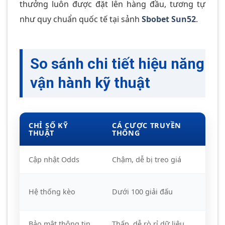
thưởng luôn được đặt lên hàng đầu, tương tự
như quy chuẩn quốc tế tại sảnh
Sbobet Sun52
.
So sánh chi tiết hiệu năng
vận hành kỹ thuật
CHỈ SỐ KỸ
CÁ CƯỢC TRUYỀN
THUẬT
THỐNG
Cập nhật Odds
Chậm, dễ bị treo giá
Hệ thống kèo
Dưới 100 giải đấu
Bảo mật thông tin
Thấp, dễ rò rỉ dữ liệu