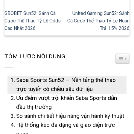
SBOBET Sun52: Sảnh Cá
United Gaming Sun52: Sảnh
Cược Thể Thao Tỷ Lệ Odds
Cá Cược Thể Thao Tỷ Lệ Hoàn
Cao Nhất 2026
Trả 1.5% 2026
TÓM LƯỢC NỘI DUNG
TOGG
Saba Sports Sun52 – Nền tảng thể thao
trực tuyến có chiều sâu dữ liệu
Ưu điểm vượt trội khiến Saba Sports dẫn
đầu thị trường
So sánh chi tiết hiệu năng vận hành kỹ thuật
Hệ thống kèo đa dạng và giao diện trực
quan