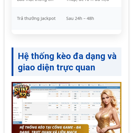
Trả thưởng Jackpot
Sau 24h – 48h
Hệ thống kèo đa dạng và
giao diện trực quan