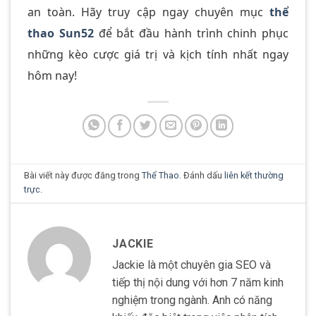
an toàn. Hãy truy cập ngay chuyên mục
thể
thao Sun52
để bắt đầu hành trình chinh phục
những kèo cược giá trị và kịch tính nhất ngay
hôm nay!
Bài viết này được đăng trong
Thể Thao
. Đánh dấu
liên kết thường
trực
.
JACKIE
Jackie là một chuyên gia SEO và
tiếp thị nội dung với hơn 7 năm kinh
nghiệm trong ngành. Anh có năng