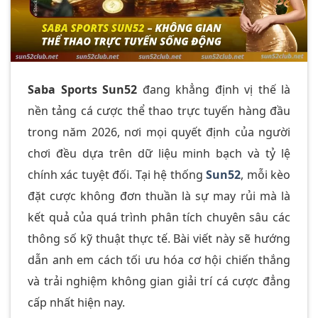
Saba Sports Sun52
đang khẳng định vị thế là
nền tảng cá cược thể thao trực tuyến hàng đầu
trong năm 2026, nơi mọi quyết định của người
chơi đều dựa trên dữ liệu minh bạch và tỷ lệ
chính xác tuyệt đối. Tại hệ thống
Sun52
, mỗi kèo
đặt cược không đơn thuần là sự may rủi mà là
kết quả của quá trình phân tích chuyên sâu các
thông số kỹ thuật thực tế. Bài viết này sẽ hướng
dẫn anh em cách tối ưu hóa cơ hội chiến thắng
và trải nghiệm không gian giải trí cá cược đẳng
cấp nhất hiện nay.