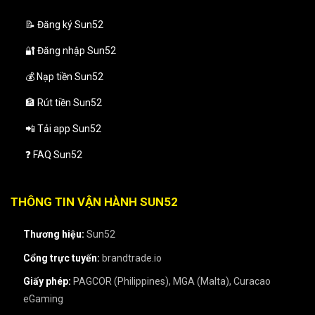
📝 Đăng ký Sun52
🔐 Đăng nhập Sun52
💰 Nạp tiền Sun52
🏦 Rút tiền Sun52
📲 Tải app Sun52
❓ FAQ Sun52
THÔNG TIN VẬN HÀNH SUN52
Thương hiệu:
Sun52
Cổng trực tuyến:
brandtrade.io
Giấy phép:
PAGCOR (Philippines), MGA (Malta), Curacao
eGaming