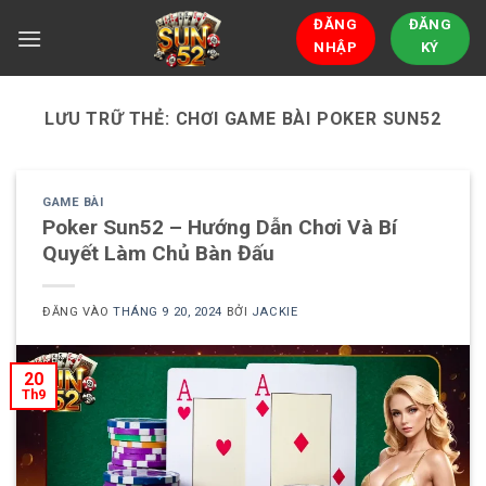
Bỏ
ĐĂNG
ĐĂNG
qua
NHẬP
KÝ
nội
dung
LƯU TRỮ THẺ:
CHƠI GAME BÀI POKER SUN52
GAME BÀI
Poker Sun52 – Hướng Dẫn Chơi Và Bí
Quyết Làm Chủ Bàn Đấu
ĐĂNG VÀO
THÁNG 9 20, 2024
BỞI
JACKIE
20
Th9