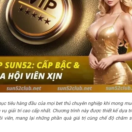
ục tiêu hàng đầu của mọi bet thủ chuyên nghiệp khi mong mu
vụ giải trí cao cấp nhất. Chương trình này được thiết kế dựa t
i viên, mang lại những phần quà giá trị cùng chế độ chăm s