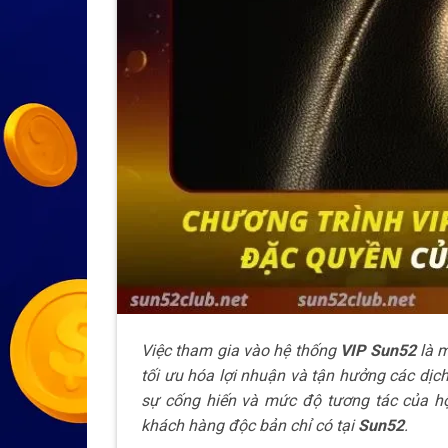
Việc tham gia vào hệ thống
VIP Sun52
là m
tối ưu hóa lợi nhuận và tận hưởng các dịch 
sự cống hiến và mức độ tương tác của hộ
khách hàng độc bản chỉ có tại
Sun52
.