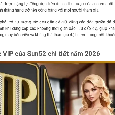
 sẽ được cộng tự động dựa trên doanh thu cược của anh em, bất 
rình thăng hạng trở nên công bằng với mọi người tham gia.
ên phải có sự tương tác đều đặn để giữ vững các đặc quyền đã đ
văn khi cung cấp các khoảng thời gian bảo lưu cấp độ, giúp khá
ẳng may bận việc và không thể tham gia đặt cược trong một khoả
 VIP của Sun52 chi tiết năm 2026