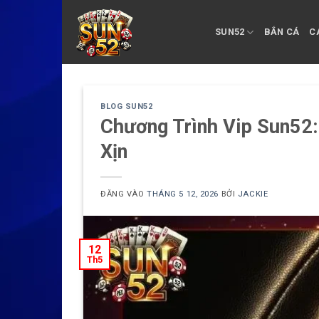
Bỏ
qua
SUN52
BẮN CÁ
C
nội
dung
BLOG SUN52
Chương Trình Vip Sun52:
Xịn
ĐĂNG VÀO
THÁNG 5 12, 2026
BỞI
JACKIE
12
Th5