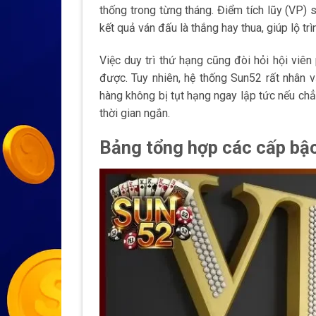
thống trong từng tháng. Điểm tích lũy (VP)
kết quả ván đấu là thắng hay thua, giúp lộ t
Việc duy trì thứ hạng cũng đòi hỏi hội vi
được. Tuy nhiên, hệ thống Sun52 rất nhân 
hàng không bị tụt hạng ngay lập tức nếu ch
thời gian ngắn.
Bảng tổng hợp các cấp bậc